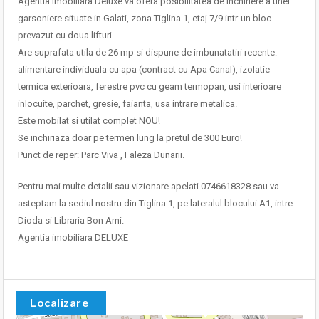
Agentia imobiliara Deluxe va ofera posibilitatea de inchiriere a unei
garsoniere situate in Galati, zona Tiglina 1, etaj 7/9 intr-un bloc
prevazut cu doua lifturi.
Are suprafata utila de 26 mp si dispune de imbunatatiri recente:
alimentare individuala cu apa (contract cu Apa Canal), izolatie
termica exterioara, ferestre pvc cu geam termopan, usi interioare
inlocuite, parchet, gresie, faianta, usa intrare metalica.
Este mobilat si utilat complet NOU!
Se inchiriaza doar pe termen lung la pretul de 300 Euro!
Punct de reper: Parc Viva , Faleza Dunarii.
Pentru mai multe detalii sau vizionare apelati 0746618328 sau va
asteptam la sediul nostru din Tiglina 1, pe lateralul blocului A1, intre
Dioda si Libraria Bon Ami.
Agentia imobiliara DELUXE
Localizare