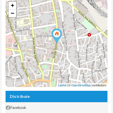
+
−
Leaflet
| ©
OpenStreetMap
contributors
Distribuie
Facebook