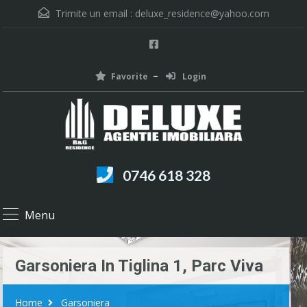
Trimite un email :
deluxe_residence@yahoo.com
Favorite
Login
0746 618 328
Menu
Garsoniera In Tiglina 1, Parc Viva
Home
Garsoniera