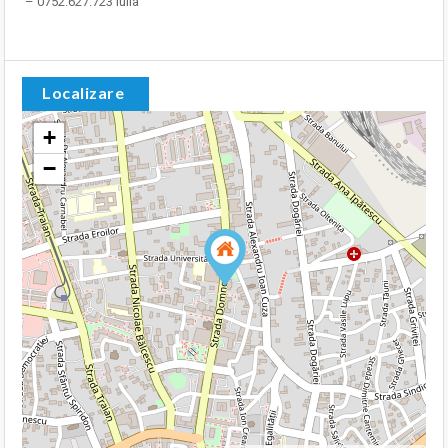
– 0752.627.723 Iulia
Localizare
+
−