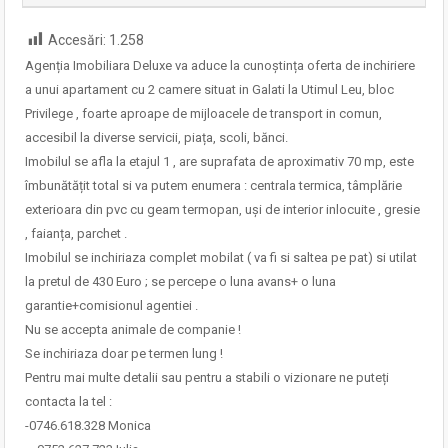
Accesări:
1.258
Agenția Imobiliara Deluxe va aduce la cunoștința oferta de inchiriere
a unui apartament cu 2 camere situat in Galati la Utimul Leu, bloc
Privilege , foarte aproape de mijloacele de transport in comun,
accesibil la diverse servicii, piața, scoli, bănci.
Imobilul se afla la etajul 1 , are suprafata de aproximativ 70 mp, este
îmbunătățit total si va putem enumera : centrala termica, tâmplărie
exterioara din pvc cu geam termopan, uși de interior inlocuite , gresie
, faianța, parchet .
Imobilul se inchiriaza complet mobilat ( va fi si saltea pe pat) si utilat
la pretul de 430 Euro ; se percepe o luna avans+ o luna
garantie+comisionul agentiei .
Nu se accepta animale de companie !
Se inchiriaza doar pe termen lung !
Pentru mai multe detalii sau pentru a stabili o vizionare ne puteți
contacta la tel :
-0746.618.328 Monica