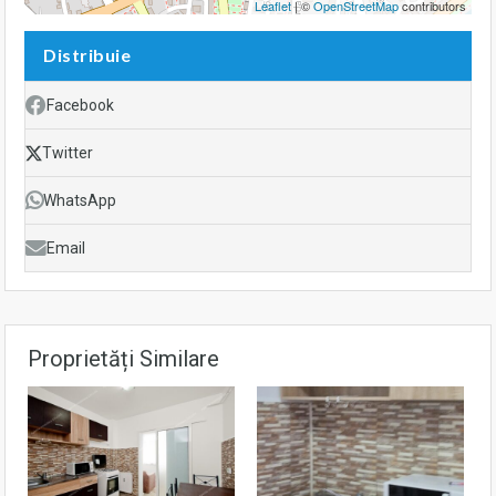
Leaflet
| ©
OpenStreetMap
contributors
Distribuie
Facebook
Twitter
WhatsApp
Email
Proprietăți Similare