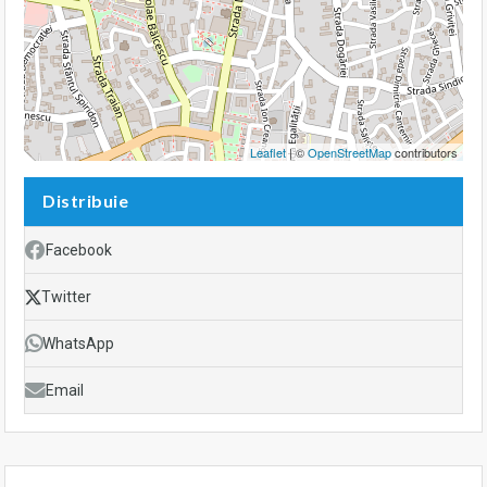
Leaflet
| ©
OpenStreetMap
contributors
Distribuie
Facebook
Twitter
WhatsApp
Email