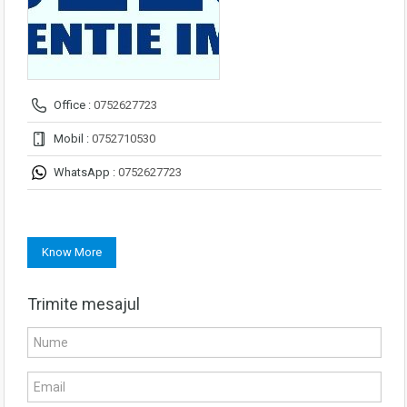
Office :
0752627723
Mobil :
0752710530
WhatsApp :
0752627723
Know More
Trimite mesajul