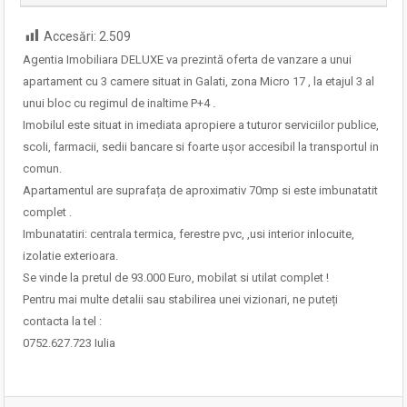
Accesări:
2.509
Agentia Imobiliara DELUXE va prezintă oferta de vanzare a unui
apartament cu 3 camere situat in Galati, zona Micro 17 , la etajul 3 al
unui bloc cu regimul de inaltime P+4 .
Imobilul este situat in imediata apropiere a tuturor serviciilor publice,
scoli, farmacii, sedii bancare si foarte ușor accesibil la transportul in
comun.
Apartamentul are suprafața de aproximativ 70mp si este imbunatatit
complet .
Imbunatatiri: centrala termica, ferestre pvc, ,usi interior inlocuite,
izolatie exterioara.
Se vinde la pretul de 93.000 Euro, mobilat si utilat complet !
Pentru mai multe detalii sau stabilirea unei vizionari, ne puteți
contacta la tel :
0752.627.723 Iulia