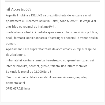
Accesări:
665
Agentia Imobiliara DELUXE va prezintă oferta de vanzare a unui
apartament cu 3 camere situat in Galati, zona Micro 21, la etajul 4 al
unui bloc cu regimul de inaltime P+4 .
Imobilul este situat in imediata apropiere a tuturor serviciilor publice,
scoli, farmacii, sedii bancare si foarte ușor accesibil la transportul in
comun.
Apartamentul are suprafața totala de aproximativ 75 mp si dispune
de 2 balcoane.
Imbunatatiri: centrala termica, ferestre pvc cu geam termopan, usi
interior inlocuite, parchet, gresie, faianta, usa intrare metalica.
Se vinde la pretul de 72.000 Euro !
Pentru mai multe detalii sau stabilirea unei vizionari, ne puteți
contacta la tel :
0752.627.723 Iulia