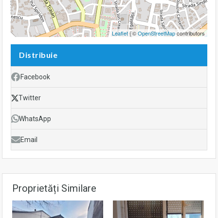
Leaflet
| ©
OpenStreetMap
contributors
Distribuie
Facebook
Twitter
WhatsApp
Email
Proprietăți Similare