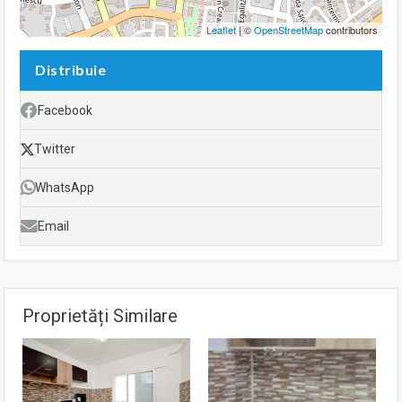
Leaflet
| ©
OpenStreetMap
contributors
Distribuie
Facebook
Twitter
WhatsApp
Email
Proprietăți Similare