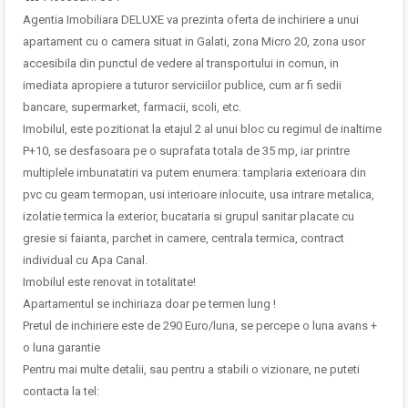
Agentia Imobiliara DELUXE va prezinta oferta de inchiriere a unui
apartament cu o camera situat in Galati, zona Micro 20, zona usor
accesibila din punctul de vedere al transportului in comun, in
imediata apropiere a tuturor serviciilor publice, cum ar fi sedii
bancare, supermarket, farmacii, scoli, etc.
Imobilul, este pozitionat la etajul 2 al unui bloc cu regimul de inaltime
P+10, se desfasoara pe o suprafata totala de 35 mp, iar printre
multiplele imbunatatiri va putem enumera: tamplaria exterioara din
pvc cu geam termopan, usi interioare inlocuite, usa intrare metalica,
izolatie termica la exterior, bucataria si grupul sanitar placate cu
gresie si faianta, parchet in camere, centrala termica, contract
individual cu Apa Canal.
Imobilul este renovat in totalitate!
Apartamentul se inchiriaza doar pe termen lung !
Pretul de inchiriere este de 290 Euro/luna, se percepe o luna avans +
o luna garantie
Pentru mai multe detalii, sau pentru a stabili o vizionare, ne puteti
contacta la tel: