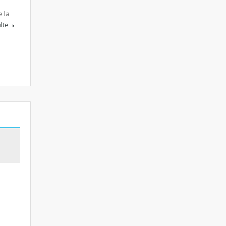
e la
ulte