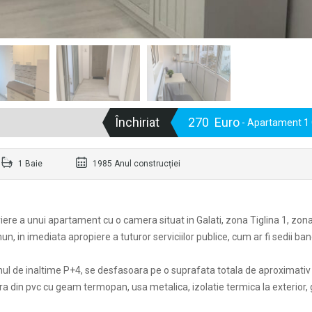
Închiriat
270 Euro
- Apartament 1
1 Baie
1985 Anul construcției
iere a unui apartament cu o camera situat in Galati, zona Tiglina 1, zon
un, in imediata apropiere a tuturor serviciilor publice, cum ar fi sedii ba
gimul de inaltime P+4, se desfasoara pe o suprafata totala de aproximativ
a din pvc cu geam termopan, usa metalica, izolatie termica la exterior, 