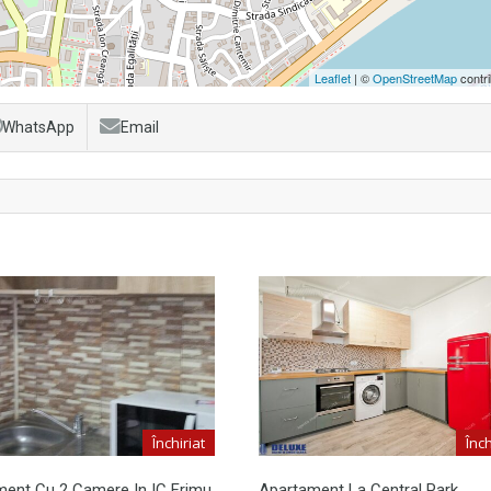
Leaflet
| ©
OpenStreetMap
contri
WhatsApp
Email
Închiriat
Înch
ent Cu 2 Camere In IC Frimu,
Apartament La Central Park