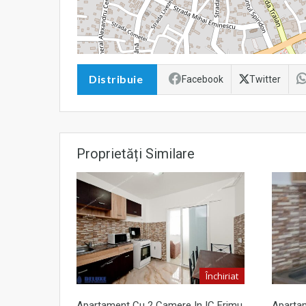
Distribuie
Facebook
Twitter
Proprietăți Similare
Închiriat
Apartament Cu 2 Camere In IC Frimu,
Apartam