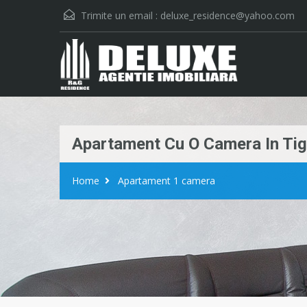
Trimite un email :
deluxe_residence@yahoo.com
Apartament Cu O Camera In Tigl
Home
Apartament 1 camera