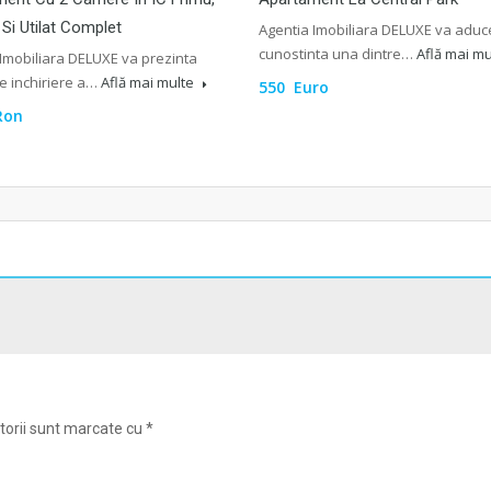
 Si Utilat Complet
Agentia Imobiliara DELUXE va aduc
cunostinta una dintre…
Află mai m
Imobiliara DELUXE va prezinta
e inchiriere a…
Află mai multe
550 Euro
Ron
torii sunt marcate cu
*