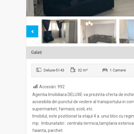
Galati
Deluxe-5143
32 m²
1 Camere
Accesări:
992
Agentia Imobiliara DELUXE va prezinta oferta de inchir
accesibila din punctul de vedere al transportului in com
supermarket, farmacii, scoli, etc.
Imobilul, este pozitionat la etajul 4 a unui bloc cu re
mp. Imbunatatiri : centrala termica,tamplaria exterioar
faianta, parchet .