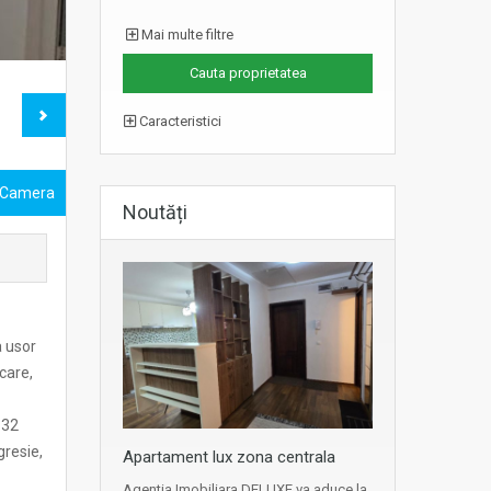
Mai multe filtre
Caracteristici
 Camera
Noutăți
a usor
ncare,
 32
gresie,
Apartament lux zona centrala
Agentia Imobiliara DELUXE va aduce la