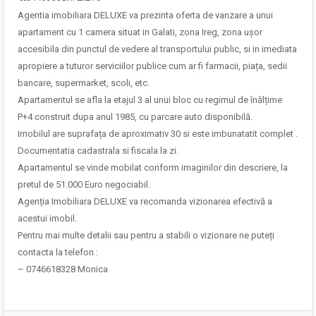
Agentia imobiliara DELUXE va prezinta oferta de vanzare a unui
apartament cu 1 camera situat in Galati, zona Ireg, zona ușor
accesibila din punctul de vedere al transportului public, si in imediata
apropiere a tuturor serviciilor publice cum ar fi farmacii, piața, sedii
bancare, supermarket, scoli, etc.
Apartamentul se afla la etajul 3 al unui bloc cu regimul de înălțime
P+4 construit dupa anul 1985, cu parcare auto disponibilă.
Imobilul are suprafața de aproximativ 30 si este imbunatatit complet .
Documentatia cadastrala si fiscala la zi.
Apartamentul se vinde mobilat conform imaginilor din descriere, la
pretul de 51.000 Euro negociabil.
Agenția Imobiliara DELUXE va recomanda vizionarea efectivă a
acestui imobil.
Pentru mai multe detalii sau pentru a stabili o vizionare ne puteți
contacta la telefon :
– 0746618328 Monica