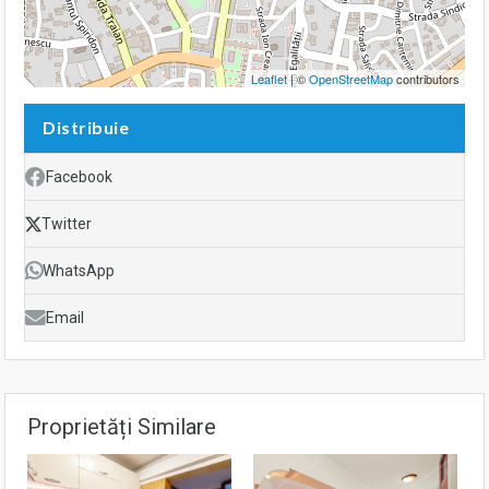
Leaflet
| ©
OpenStreetMap
contributors
Distribuie
Facebook
Twitter
WhatsApp
Email
Proprietăți Similare