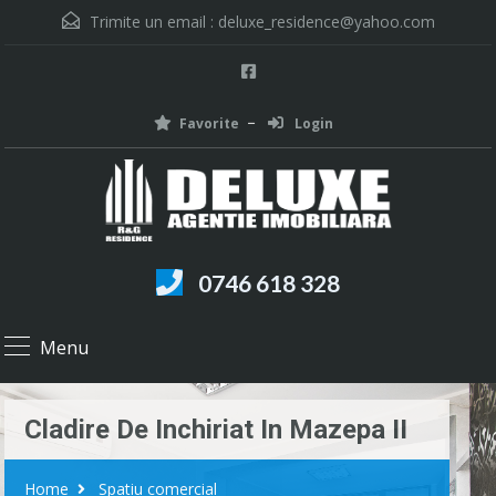
Trimite un email :
deluxe_residence@yahoo.com
Favorite
Login
0746 618 328
Menu
Cladire De Inchiriat In Mazepa II
Home
Spatiu comercial