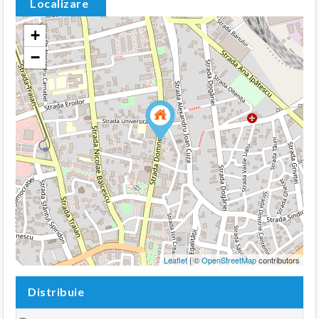
Localizare
+
−
Leaflet
| ©
OpenStreetMap
contributors
Distribuie