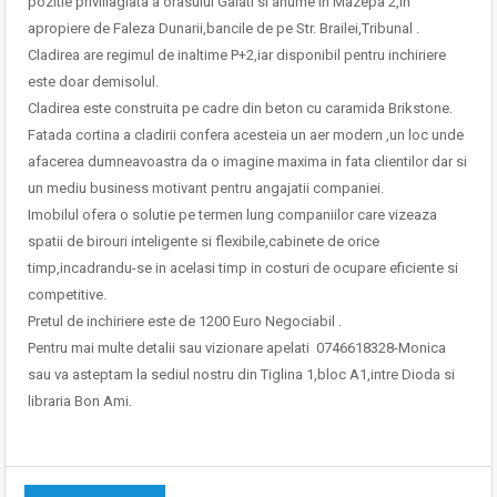
pozitie priviliagiata a orasului Galati si anume in Mazepa 2,in
apropiere de Faleza Dunarii,bancile de pe Str. Brailei,Tribunal .
Cladirea are regimul de inaltime P+2,iar disponibil pentru inchiriere
este doar demisolul.
Cladirea este construita pe cadre din beton cu caramida Brikstone.
Fatada cortina a cladirii confera acesteia un aer modern ,un loc unde
afacerea dumneavoastra da o imagine maxima in fata clientilor dar si
un mediu business motivant pentru angajatii companiei.
Imobilul ofera o solutie pe termen lung companiilor care vizeaza
spatii de birouri inteligente si flexibile,cabinete de orice
timp,incadrandu-se in acelasi timp in costuri de ocupare eficiente si
competitive.
Pretul de inchiriere este de 1200 Euro Negociabil .
Pentru mai multe detalii sau vizionare apelati 0746618328-Monica
sau va asteptam la sediul nostru din Tiglina 1,bloc A1,intre Dioda si
libraria Bon Ami.