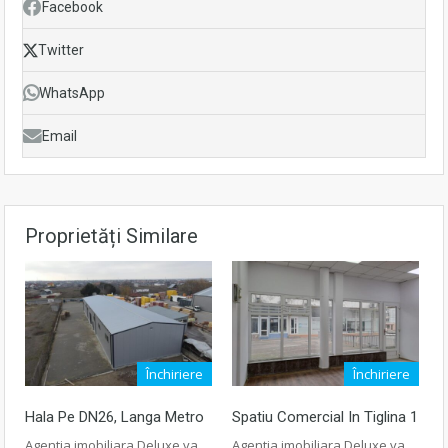
Facebook
Twitter
WhatsApp
Email
Proprietăți Similare
Închiriere
Închiriere
Hala Pe DN26, Langa Metro
Spatiu Comercial In Tiglina 1
Agentia imobiliara Deluxe va
Agentia imobiliara Deluxe va