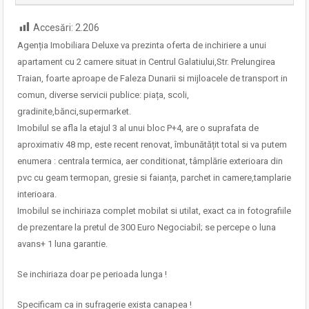
Accesări:
2.206
Agenția Imobiliara Deluxe va prezinta oferta de inchiriere a unui
apartament cu 2 camere situat in Centrul Galatiului,Str. Prelungirea
Traian, foarte aproape de Faleza Dunarii si mijloacele de transport in
comun, diverse servicii publice: piața, scoli,
gradinite,bănci,supermarket.
Imobilul se afla la etajul 3 al unui bloc P+4, are o suprafata de
aproximativ 48 mp, este recent renovat, îmbunătățit total si va putem
enumera : centrala termica, aer conditionat, tâmplărie exterioara din
pvc cu geam termopan, gresie si faianța, parchet in camere,tamplarie
interioara.
Imobilul se inchiriaza complet mobilat si utilat, exact ca in fotografiile
de prezentare la pretul de 300 Euro Negociabil; se percepe o luna
avans+ 1 luna garantie.
Se inchiriaza doar pe perioada lunga !
Specificam ca in sufragerie exista canapea !