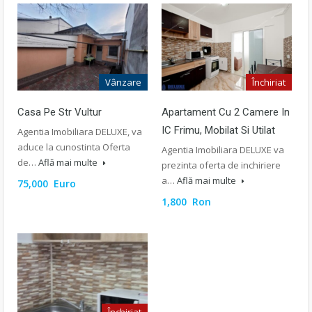
Închiriat
Vânzare
Apartament Cu 2 Camere In
Casa Pe Str Vultur
IC Frimu, Mobilat Si Utilat
Agentia Imobiliara DELUXE, va
aduce la cunostinta Oferta
Agentia Imobiliara DELUXE va
de…
Află mai multe
prezinta oferta de inchiriere
a…
Află mai multe
75,000 Euro
1,800 Ron
Închiriat