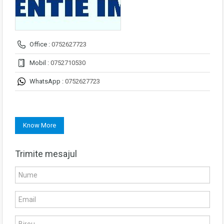
Office :
0752627723
Mobil :
0752710530
WhatsApp :
0752627723
Know More
Trimite mesajul