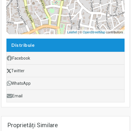
Leaflet
| ©
OpenStreetMap
contributors
Distribuie
Facebook
Twitter
WhatsApp
Email
Proprietăți Similare