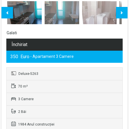
Galati
Închiriat
350 Euro
- Apartament 3 Camere
Deluxe-5263
70 m²
3 Camere
2 Băi
1984 Anul construcției