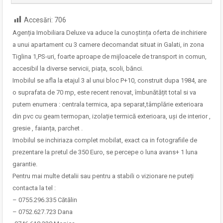
Accesări:
706
Agenția Imobiliara Deluxe va aduce la cunoștința oferta de inchiriere
a unui apartament cu 3 camere decomandat situat in Galati, in zona
Tiglina 1,PS-uri, foarte aproape de mijloacele de transport in comun,
accesibil la diverse servicii, piața, scoli, bănci.
Imobilul se afla la etajul 3 al unui bloc P+10, construit dupa 1984, are
o suprafata de 70 mp, este recent renovat, îmbunătățit total si va
putem enumera : centrala termica, apa separat,tâmplărie exterioara
din pvc cu geam termopan, izolație termică exterioara, uși de interior ,
gresie , faianța, parchet .
Imobilul se inchiriaza complet mobilat, exact ca in fotografiile de
prezentare la pretul de 350 Euro, se percepe o luna avans+ 1 luna
garantie.
Pentru mai multe detalii sau pentru a stabili o vizionare ne puteți
contacta la tel :
– 0755.296.335 Cătălin
– 0752.627.723 Dana