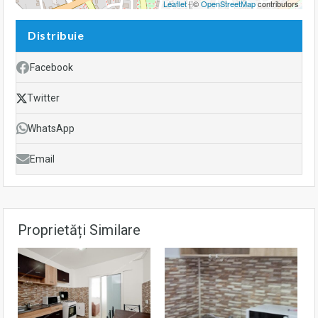
Leaflet
| ©
OpenStreetMap
contributors
Distribuie
Facebook
Twitter
WhatsApp
Email
Proprietăți Similare