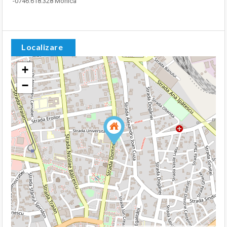
-0746.618.328 Monica
Localizare
+
−