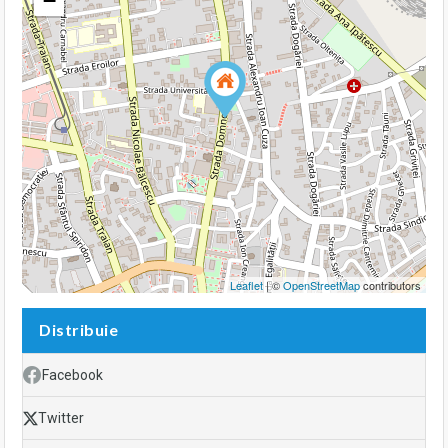
−
Leaflet
| ©
OpenStreetMap
contributors
Distribuie
Facebook
Twitter