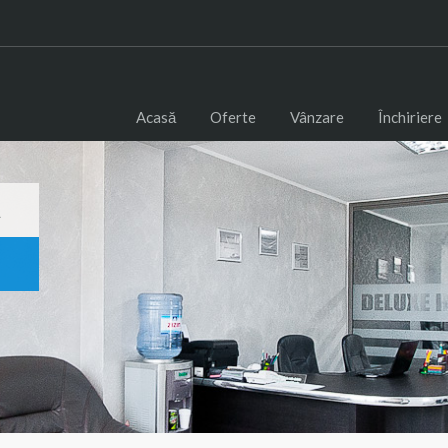
Acasă
Oferte
Vânzare
Închiriere
a