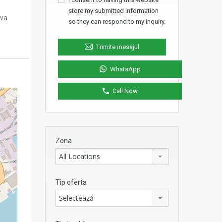
store my submitted information
 va
so they can respond to my inquiry.
Trimite mesajul
WhatsApp
Call Now
Zona
All Locations
Tip oferta
Selectează