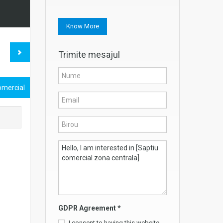
Know More
Trimite mesajul
omercial
GDPR Agreement
*
I consent to having this website