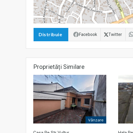
Distribuie
Facebook
Twitter
Proprietăți Similare
Vânzare
Casa Pe Str Vultur
Hala P