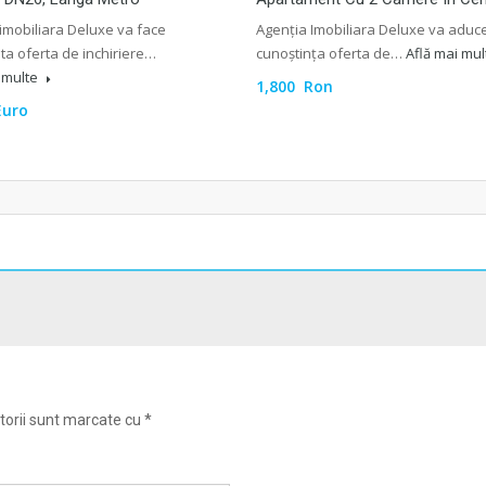
imobiliara Deluxe va face
Agenția Imobiliara Deluxe va aduce
ta oferta de inchiriere…
cunoștința oferta de…
Află mai mu
i multe
1,800 Ron
Euro
torii sunt marcate cu
*