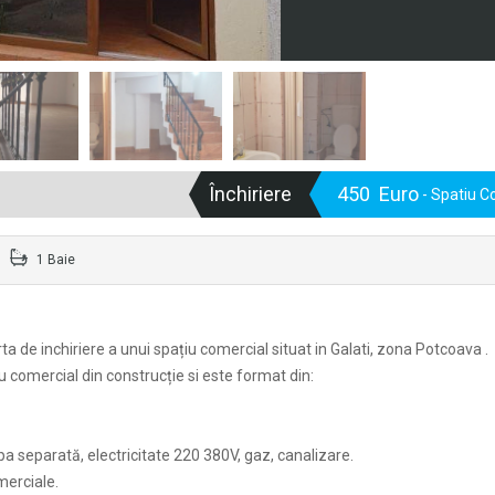
Închiriere
450 Euro
- Spatiu C
1 Baie
 de inchiriere a unui spațiu comercial situat in Galati, zona Potcoava .
 comercial din construcție si este format din:
apa separată, electricitate 220 380V, gaz, canalizare.
merciale.