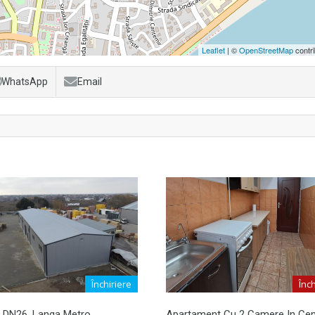
Leaflet
| ©
OpenStreetMap
contri
WhatsApp
Email
Închiriere
Înch
e DN26, Langa Metro
Apartament Cu 2 Camere In Cen