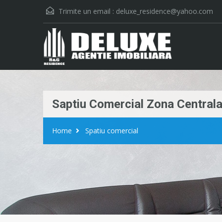
Trimite un email :
deluxe_residence@yahoo.com
Saptiu Comercial Zona Central
Home
Spatiu comercial