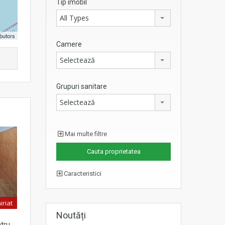
Tip imobil
All Types
butors
Camere
Selectează
Grupuri sanitare
Selectează
Mai multe filtre
Caracteristici
iriat
Noutăți
tru