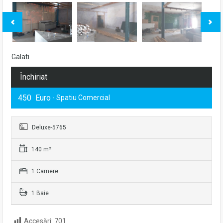
Galati
Închiriat
450 Euro
- Spatiu Comercial
Deluxe-5765
140 m²
1 Camere
1 Baie
Accesări:
701