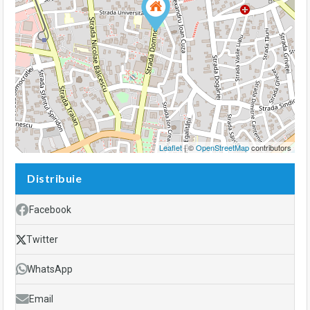
Leaflet
| ©
OpenStreetMap
contributors
Distribuie
Facebook
Twitter
WhatsApp
Email