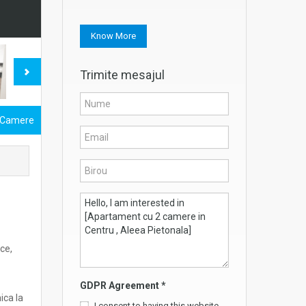
Know More
Trimite mesajul
 Camere
ce,
GDPR Agreement
*
ica la
I consent to having this website