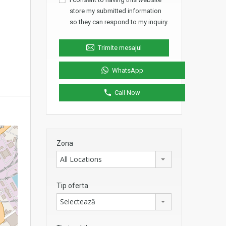
store my submitted information
so they can respond to my inquiry.
Trimite mesajul
WhatsApp
Call Now
Zona
All Locations
Tip oferta
Selectează