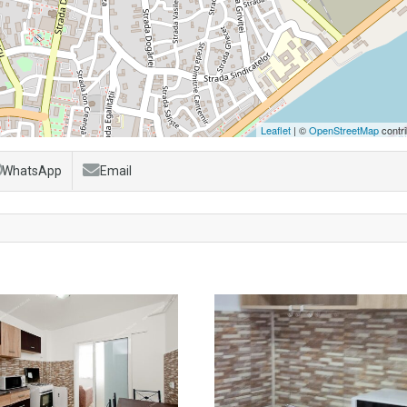
Leaflet
| ©
OpenStreetMap
contri
WhatsApp
Email