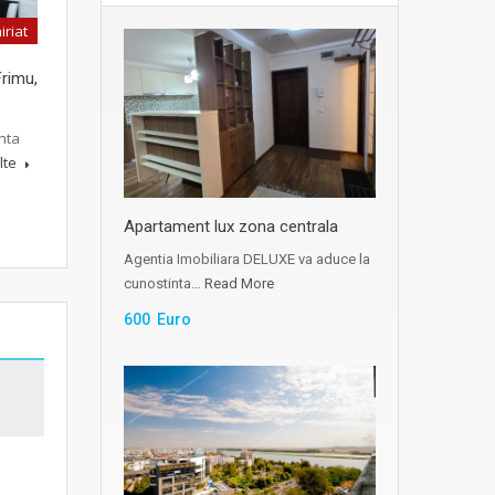
iriat
rimu,
nta
lte
Apartament lux zona centrala
Agentia Imobiliara DELUXE va aduce la
cunostinta…
Read More
600 Euro