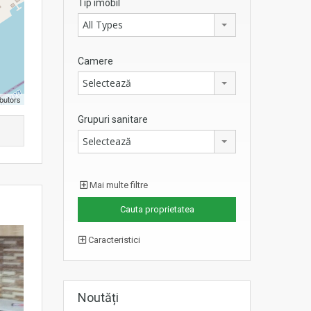
Tip imobil
All Types
Camere
Selectează
butors
Grupuri sanitare
Selectează
Mai multe filtre
Caracteristici
Noutăți