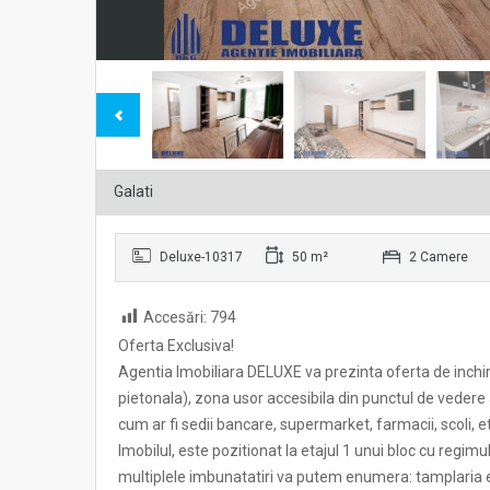
Galati
Deluxe-10317
50 m²
2 Camere
Accesări:
794
Oferta Exclusiva!
Agentia Imobiliara DELUXE va prezinta oferta de inchir
pietonala), zona usor accesibila din punctul de vedere a
cum ar fi sedii bancare, supermarket, farmacii, scoli, e
Imobilul, este pozitionat la etajul 1 unui bloc cu regi
multiplele imbunatatiri va putem enumera: tamplaria e