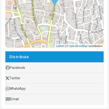
Leaflet
| ©
OpenStreetMap
contributors
Distribuie
Facebook
Twitter
WhatsApp
Email