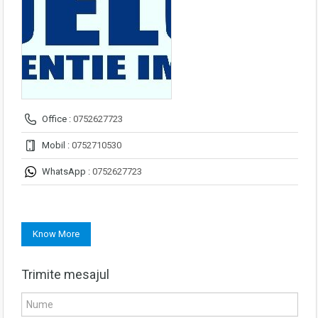
Office :
0752627723
Mobil :
0752710530
WhatsApp :
0752627723
Know More
Trimite mesajul