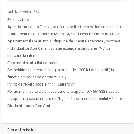
Accesări:
772
Exclusivitate !
Agentia imobiliara Deluxe va ofera posibilitatea de inchiriere a unui
apartament cu o camera in Micro 14, Str. 1 Decembrie 1918, etaj 3 .
Apartamentul are 40 mp si dispune de : centrala termica , contract
individual cu Apa Canal ,izolatie exterioara,tamplarie PVC ,usi
inlocuite la interior.
Este mobilat si utilat complet.
Se inchiriaza pe termen lung la pretul de 1200 lei discutabil ( in
functie de perioada contractuala ) .
Punct de reper : scoala nr.41 ,Carrefour.
Pentru mai muulte detalii sau vizionare apelati 0746618328 sau va
asteptam la sediul nostru din Tiglina 1 ,pe lateralul blocului A1,intre
Dioda si libraria Bon Ami.
Caracteristici